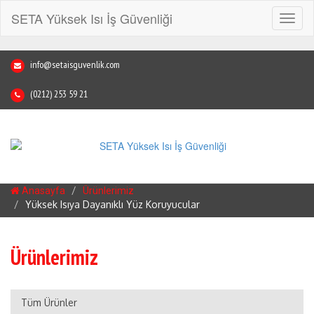
SETA Yüksek Isı İş Güvenliği
Toggl
naviga
info@setaisguvenlik.com
(0212) 253 59 21
Anasayfa
Ürünlerimiz
Yüksek Isıya Dayanıklı Yüz Koruyucular
Ürünlerimiz
Tüm Ürünler