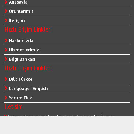
Anasayfa
Ürünlerimiz
İletişim
Hızlı Erişim Linkleri
Hakkımızda
Hizmetlerimiz
Bilgi Bankası
Hızlı Erişim Linkleri
Dil : Türkçe
Language : English
Yorum Ekle
İletişim
Arap Camii Çıkmazı ,Sokak Uzun Han No 7 / 2 Karaköy,Türkiye, İstanbul
(0212) 253 59 21