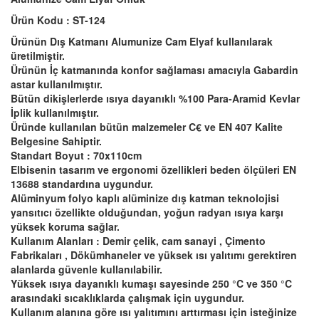
Ürün Kodu : ST-124
Ürünün Dış Katmanı Alumunize Cam Elyaf kullanılarak
üretilmiştir.
Ürünün İç katmanında konfor sağlaması amacıyla Gabardin
astar kullanılmıştır.
Bütün dikişlerlerde ısıya dayanıklı %100 Para-Aramid Kevlar
İplik kullanılmıştır.
Üründe kullanılan bütün malzemeler C€ ve EN 407 Kalite
Belgesine Sahiptir.
Standart Boyut : 70x110cm
Elbisenin tasarım ve ergonomi özellikleri beden ölçüleri EN
13688 standardına uygundur.
Alüminyum folyo kaplı alüminize dış katman teknolojisi
yansıtıcı özellikte olduğundan, yoğun radyan ısıya karşı
yüksek koruma sağlar.
Kullanım Alanları : Demir çelik, cam sanayi , Çimento
Fabrikaları , Dökümhaneler ve yüksek ısı yalıtımı gerektiren
alanlarda güvenle kullanılabilir.
Yüksek ısıya dayanıklı kumaşı sayesinde 250 °C ve 350 °C
arasındaki sıcaklıklarda çalışmak için uygundur.
Kullanım alanına göre ısı yalıtımını arttırması için isteğinize