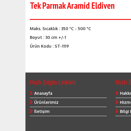
Tek Parmak Aramid Eldiven
Maks. Sıcaklık : 350 °C - 500 °C
Boyut : 30 cm +/-1
Ürün Kodu : ST-1119
Hızlı Erişim Linkleri
Hızlı E
Anasayfa
Hakk
Ürünlerimiz
Hizme
İletişim
Bilgi