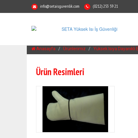
info@setaisguvenlik.com
(0212) 253 59 21
Anasayfa
Ürünlerimiz
Yüksek Isıya Dayanıklı 
Ürün Resimleri