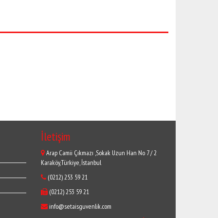
İletişim
Arap Camii Çıkmazı ,Sokak Uzun Han No 7 / 2
Karaköy,Türkiye, İstanbul
(0212) 253 59 21
(0212) 253 59 21
info@setaisguvenlik.com