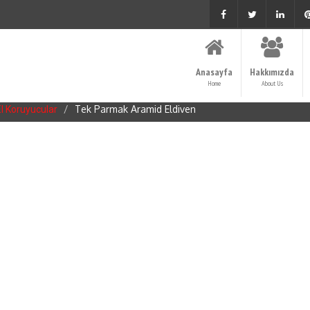
Anasayfa
Hakkımızda
Home
About Us
Tek Parmak Aramid Eldiven
El Koruyucular