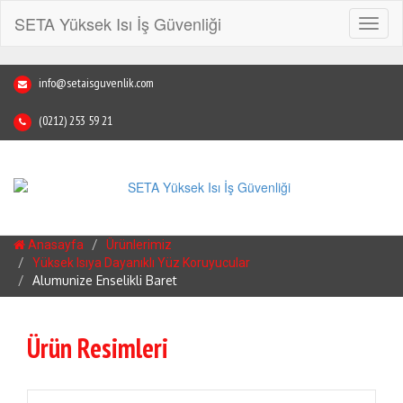
SETA Yüksek Isı İş Güvenliği
Toggl
naviga
info@setaisguvenlik.com
(0212) 253 59 21
Anasayfa
Ürünlerimiz
Yüksek Isıya Dayanıklı Yüz Koruyucular
Alumunize Enselikli Baret
Ürün Resimleri