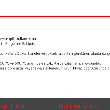
.
lar İplik kullanılmıştır.
te Belgesine Sahiptir.
abrikaları , Dökümhaneler ve yüksek ısı yalıtımı gerektiren alanlarda güv
50 °C ve 600 °C arasındaki sıcaklıklarda çalışmak için uygundur.
ğinize göre astar veya takviye eklenebilir , ürün ihtiyaç doğrultusunda boy
rişim Linkleri
Hızlı Erişim Linkleri