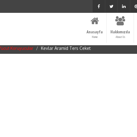
Anasayfa
Hakkımızda
Home
About Us
Kevlar Aramid Ters Ceket
 Vücut Koruyucular