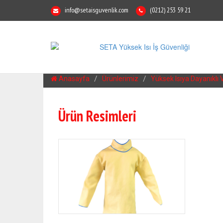
info@setaisguvenlik.com
(0212) 253 59 21
Anasayfa
Ürünlerimiz
Yüksek Isıya Dayanıklı
Ürün Resimleri