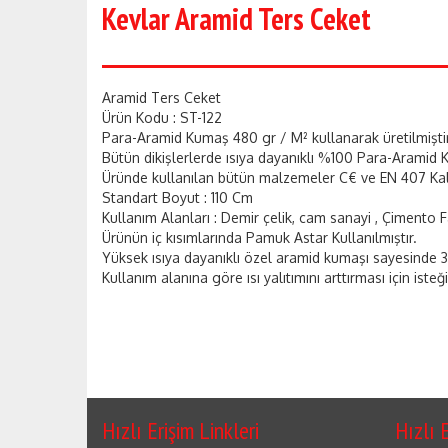
Kevlar Aramid Ters Ceket
Aramid Ters Ceket
Ürün Kodu : ST-122
Para-Aramid Kumaş 480 gr / M² kullanarak üretilmiştir
Bütün dikişlerlerde ısıya dayanıklı %100 Para-Aramid Kev
Üründe kullanılan bütün malzemeler C€ ve EN 407 Kali
Standart Boyut : 110 Cm
Kullanım Alanları : Demir çelik, cam sanayi , Çimento F
Ürünün iç kısımlarında Pamuk Astar Kullanılmıştır.
Yüksek ısıya dayanıklı özel aramid kumaşı sayesinde 3
Kullanım alanına göre ısı yalıtımını arttırması için iste
Hızlı Erişim Linkleri
Hızlı E