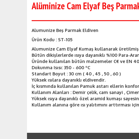
Alüminize Cam Elyaf Beş Parmak
Alumunize Beş Parmak Eldiven
Ürün Kodu : ST-105
Alumunize Cam Elyaf Kumaş kullanarak üretilmişt
Bütün dikişlerlerde ısıya dayanıklı %100 Para-Aram
Üründe kullanılan bütün malzemeler C€ ve EN 407
Dokunma Isısı: 350 - 600 ºC
Standart Boyut : 30 cm ( 40 , 45 , 50 , 60 )
Yüksek ısılara dayanıklı eldivendir.
İç kısmında kullanılan Pamuk astarı ellerin konfor
Kullanım Alanları : Demir çelik, cam sanayi , Çime
Yüksek ısıya dayanıklı özel aramid kumaşı sayesin
Kullanım alanına göre ısı yalıtımını arttırması içi