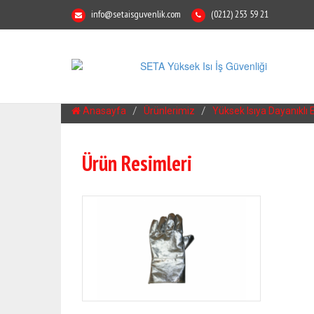
info@setaisguvenlik.com
(0212) 253 59 21
Anasayfa
Ürünlerimiz
Yüksek Isıya Dayanıklı 
Ürün Resimleri