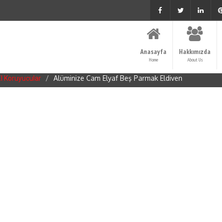
Anasayfa
Hakkımızda
Home
About Us
Alüminize Cam Elyaf Beş Parmak Eldiven
El Koruyucular