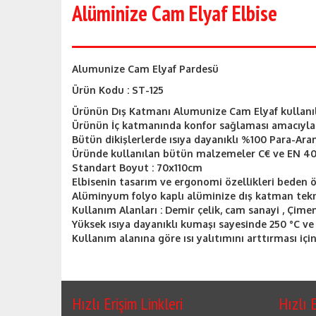
Alüminize Cam Elyaf Elbise
Alumunize Cam Elyaf Pardesü
Ürün Kodu : ST-125
Ürünün Dış Katmanı Alumunize Cam Elyaf kullanıla
Ürünün İç katmanında konfor sağlaması amacıyla G
Bütün dikişlerlerde ısıya dayanıklı %100 Para-Aram
Üründe kullanılan bütün malzemeler C€ ve EN 407
Standart Boyut : 70x110cm
Elbisenin tasarım ve ergonomi özellikleri beden 
Alüminyum folyo kaplı alüminize dış katman tekno
Kullanım Alanları : Demir çelik, cam sanayi , Çime
Yüksek ısıya dayanıklı kumaşı sayesinde 250 °C ve 
Kullanım alanına göre ısı yalıtımını arttırması içi
Hızlı Erişim Linkleri
Hızlı E