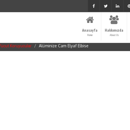
Anasayfa
Hakkımızda
Home
About Us
Alüminize Cam Elyaf Elbise
 Vücut Koruyucular