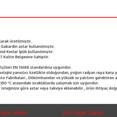
rak üretilmiştir.
abardin astar kullanılmıştır.
id Kevlar İplik kullanılmıştır.
 Kalite Belgesine Sahiptir.
ölçüleri EN 13688 standardına uygundur.
lojisi yansıtıcı özellikte olduğundan, yoğun radyan ısıya karşı
nto Fabrikaları , Dökümhaneler ve yüksek ısı yalıtımı gerektiren a
350 °C arasındaki sıcaklıklarda çalışmak için uygundur.
n isteğinize göre astar veya takviye eklenebilir , ürün ihtiyaç doğ
rişim Linkleri
Hızlı Erişim Linkleri