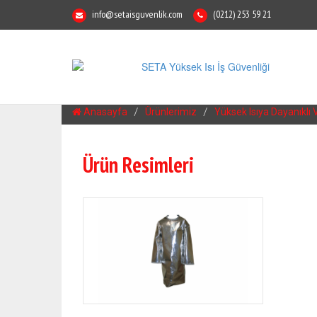
info@setaisguvenlik.com
(0212) 253 59 21
Anasayfa
Ürünlerimiz
Yüksek Isıya Dayanıklı
Ürün Resimleri